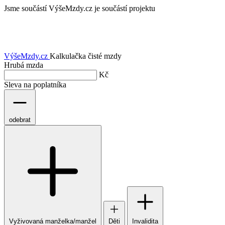
Jsme součástí
VýšeMzdy.cz je součástí projektu
VýšeMzdy
.cz
Kalkulačka čisté mzdy
Hrubá mzda
Kč
Sleva na poplatníka
odebrat
Vyživovaná manželka/manžel
Děti
Invalidita