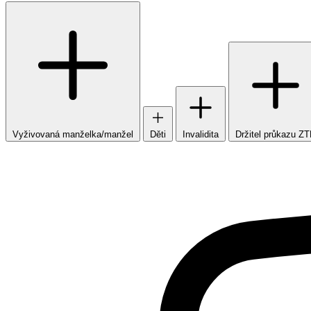
Vyživovaná manželka/manžel
Děti
Invalidita
Držitel průkazu Z