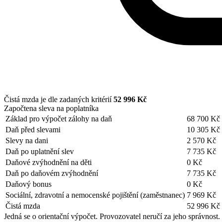
Čistá mzda je dle zadaných kritérií
52 996 Kč
Započtena sleva na poplatníka
Základ pro výpočet zálohy na daň
68 700 Kč
Daň před slevami
10 305 Kč
Slevy na dani
2 570 Kč
Daň po uplatnění slev
7 735 Kč
Daňové zvýhodnění na děti
0 Kč
Daň po daňovém zvýhodnění
7 735 Kč
Daňový bonus
0 Kč
Sociální, zdravotní a nemocenské pojištění (zaměstnanec)
7 969 Kč
Čistá mzda
52 996 Kč
Jedná se o orientační výpočet. Provozovatel neručí za jeho správnost