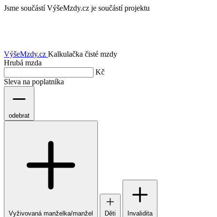
Jsme součástí
VýšeMzdy.cz je součástí projektu
VýšeMzdy
.cz
Kalkulačka čisté mzdy
Hrubá mzda
Kč
Sleva na poplatníka
odebrat
Vyživovaná manželka/manžel
Děti
Invalidita