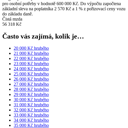
pro osobní potřeby v hodnotě 600 000 Kč. Do výpočtu započtena
základní sleva na poplatníka 2 570 Kč a 1 % z pořizovací ceny vozu
do základu daně.
Čistá mzda
56 318 Kč
Často vás zajímá, kolik je…
20 000 Kč hrubého
21 000 Kč hrubého
22 000 Kč hrubého
23 000 Kč hrubého
24 000 Kč hrubého
25 000 Kč hrubého
26 000 Kč hrubého
27 000 Kč hrubého
28 000 Kč hrubého
29 000 Kč hrubého
30 000 Kč hrubého
31 000 Kč hrubého
32 000 Kč hrubého
33 000 Kč hrubého
34 000 Kč hrubého
35 000 Kč hrubého