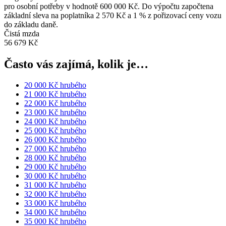
pro osobní potřeby v hodnotě 600 000 Kč. Do výpočtu započtena
základní sleva na poplatníka 2 570 Kč a 1 % z pořizovací ceny vozu
do základu daně.
Čistá mzda
56 679 Kč
Často vás zajímá, kolik je…
20 000 Kč hrubého
21 000 Kč hrubého
22 000 Kč hrubého
23 000 Kč hrubého
24 000 Kč hrubého
25 000 Kč hrubého
26 000 Kč hrubého
27 000 Kč hrubého
28 000 Kč hrubého
29 000 Kč hrubého
30 000 Kč hrubého
31 000 Kč hrubého
32 000 Kč hrubého
33 000 Kč hrubého
34 000 Kč hrubého
35 000 Kč hrubého