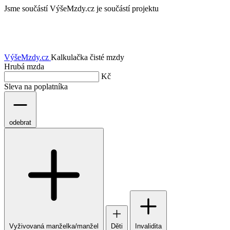
Jsme součástí
VýšeMzdy.cz je součástí projektu
VýšeMzdy
.cz
Kalkulačka čisté mzdy
Hrubá mzda
Kč
Sleva na poplatníka
odebrat
Vyživovaná manželka/manžel
Děti
Invalidita