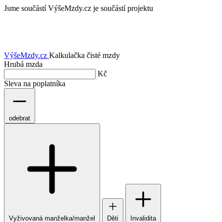
Jsme součástí
VýšeMzdy.cz je součástí projektu
VýšeMzdy
.cz
Kalkulačka čisté mzdy
Hrubá mzda
Kč
Sleva na poplatníka
odebrat
Vyživovaná manželka/manžel
Děti
Invalidita