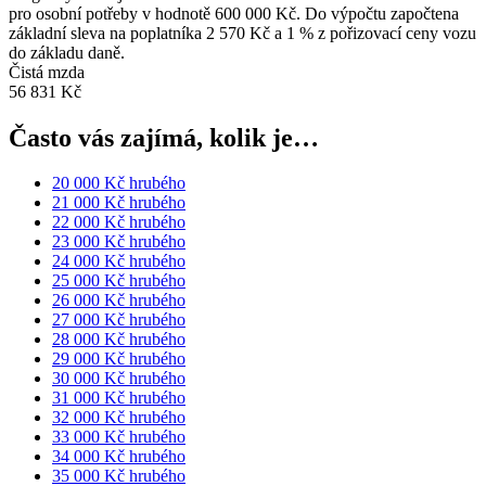
pro osobní potřeby v hodnotě 600 000 Kč. Do výpočtu započtena
základní sleva na poplatníka 2 570 Kč a 1 % z pořizovací ceny vozu
do základu daně.
Čistá mzda
56 831 Kč
Často vás zajímá, kolik je…
20 000 Kč hrubého
21 000 Kč hrubého
22 000 Kč hrubého
23 000 Kč hrubého
24 000 Kč hrubého
25 000 Kč hrubého
26 000 Kč hrubého
27 000 Kč hrubého
28 000 Kč hrubého
29 000 Kč hrubého
30 000 Kč hrubého
31 000 Kč hrubého
32 000 Kč hrubého
33 000 Kč hrubého
34 000 Kč hrubého
35 000 Kč hrubého