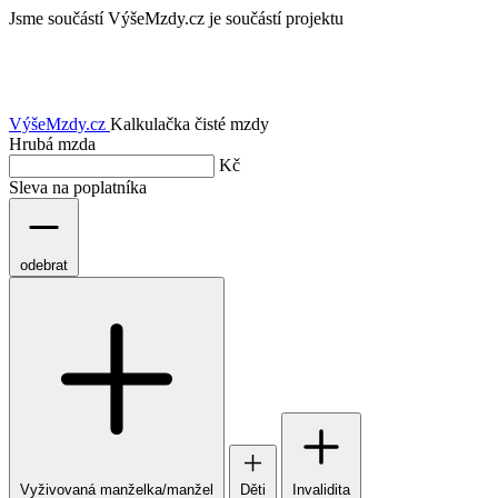
Jsme součástí
VýšeMzdy.cz je součástí projektu
VýšeMzdy
.cz
Kalkulačka čisté mzdy
Hrubá mzda
Kč
Sleva na poplatníka
odebrat
Vyživovaná manželka/manžel
Děti
Invalidita