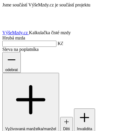
Jsme součástí
VýšeMzdy.cz je součástí projektu
VýšeMzdy
.cz
Kalkulačka čisté mzdy
Hrubá mzda
Kč
Sleva na poplatníka
odebrat
Vyživovaná manželka/manžel
Děti
Invalidita