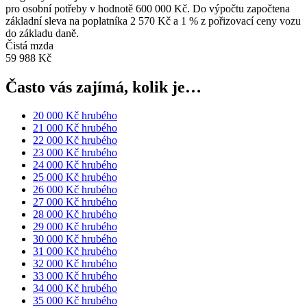
pro osobní potřeby v hodnotě 600 000 Kč. Do výpočtu započtena
základní sleva na poplatníka 2 570 Kč a 1 % z pořizovací ceny vozu
do základu daně.
Čistá mzda
59 988 Kč
Často vás zajímá, kolik je…
20 000 Kč hrubého
21 000 Kč hrubého
22 000 Kč hrubého
23 000 Kč hrubého
24 000 Kč hrubého
25 000 Kč hrubého
26 000 Kč hrubého
27 000 Kč hrubého
28 000 Kč hrubého
29 000 Kč hrubého
30 000 Kč hrubého
31 000 Kč hrubého
32 000 Kč hrubého
33 000 Kč hrubého
34 000 Kč hrubého
35 000 Kč hrubého