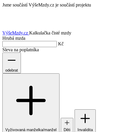
Jsme součástí
VýšeMzdy.cz je součástí projektu
VýšeMzdy
.cz
Kalkulačka čisté mzdy
Hrubá mzda
Kč
Sleva na poplatníka
odebrat
Vyživovaná manželka/manžel
Děti
Invalidita