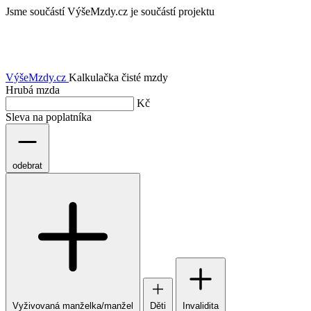
Jsme součástí
VýšeMzdy.cz je součástí projektu
VýšeMzdy
.cz
Kalkulačka čisté mzdy
Hrubá mzda
Kč
Sleva na poplatníka
odebrat
Vyživovaná manželka/manžel
Děti
Invalidita