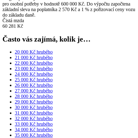
pro osobní potřeby v hodnotě 600 000 Kč. Do výpočtu započtena
základní sleva na poplatníka 2 570 Kč a 1 % z pořizovací ceny vozu
do základu daně.
Čistá mzda
60 281 Kč
Často vás zajímá, kolik je…
20 000 Kč hrubého
21 000 Kč hrubého
22 000 Kč hrubého
23 000 Kč hrubého
24 000 Kč hrubého
25 000 Kč hrubého
26 000 Kč hrubého
27 000 Kč hrubého
28 000 Kč hrubého
29 000 Kč hrubého
30 000 Kč hrubého
31 000 Kč hrubého
32 000 Kč hrubého
33 000 Kč hrubého
34 000 Kč hrubého
35 000 Kč hrubého