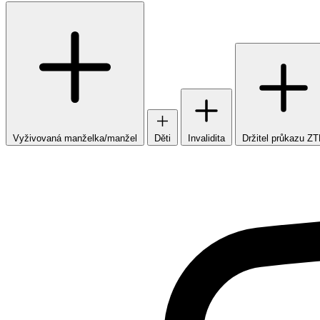
Vyživovaná manželka/manžel
Děti
Invalidita
Držitel průkazu Z