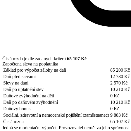
Čistá mzda je dle zadaných kritérií
65 107 Kč
Započtena sleva na poplatníka
Základ pro výpočet zálohy na daň
85 200 Kč
Daň před slevami
12 780 Kč
Slevy na dani
2 570 Kč
Daň po uplatnění slev
10 210 Kč
Daňové zvýhodnění na děti
0 Kč
Daň po daňovém zvýhodnění
10 210 Kč
Daňový bonus
0 Kč
Sociální, zdravotní a nemocenské pojištění (zaměstnanec)
9 883 Kč
Čistá mzda
65 107 Kč
Jedná se o orientační výpočet. Provozovatel neručí za jeho správnost