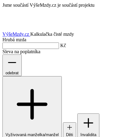
Jsme součástí
VýšeMzdy.cz je součástí projektu
VýšeMzdy
.cz
Kalkulačka čisté mzdy
Hrubá mzda
Kč
Sleva na poplatníka
odebrat
Vyživovaná manželka/manžel
Děti
Invalidita