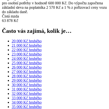
pro osobní potřeby v hodnotě 600 000 Kč. Do výpočtu započtena
základní sleva na poplatníka 2 570 Kč a 1 % z pořizovací ceny vozu
do základu daně.
Čistá mzda
63 878 Kč
Často vás zajímá, kolik je…
20 000 Kč hrubého
21 000 Kč hrubého
22 000 Kč hrubého
23 000 Kč hrubého
24 000 Kč hrubého
25 000 Kč hrubého
26 000 Kč hrubého
27 000 Kč hrubého
28 000 Kč hrubého
29 000 Kč hrubého
30 000 Kč hrubého
31 000 Kč hrubého
32 000 Kč hrubého
33 000 Kč hrubého
34 000 Kč hrubého
35 000 Kč hrubého