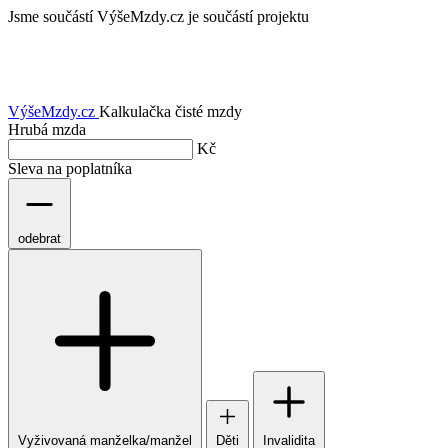
Jsme součástí
VýšeMzdy.cz je součástí projektu
VýšeMzdy
.cz
Kalkulačka čisté mzdy
Hrubá mzda
Kč
Sleva na poplatníka
odebrat
Vyživovaná manželka/manžel
Děti
Invalidita