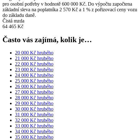
pro osobní potřeby v hodnotě 600 000 Kč. Do výpočtu započtena
základní sleva na poplatníka 2 570 Kč a 1 % z pořizovací ceny vozu
do základu daně.
Čistá mzda
64 465 Kč
Často vás zajímá, kolik je…
20 000 Kč hrubého
21 000 Kč hrubého
22 000 Kč hrubého
23 000 Kč hrubého
24 000 Kč hrubého
25 000 Kč hrubého
26 000 Kč hrubého
27 000 Kč hrubého
28 000 Kč hrubého
29 000 Kč hrubého
30 000 Kč hrubého
31 000 Kč hrubého
32 000 Kč hrubého
33 000 Kč hrubého
34 000 Kč hrubého
35 000 Kč hrubého