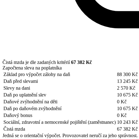
Čistá mzda je dle zadaných kritérií
67 382 Kč
Započtena sleva na poplatníka
Základ pro výpočet zálohy na daň
88 300 Kč
Daň před slevami
13 245 Kč
Slevy na dani
2 570 Kč
Daň po uplatnění slev
10 675 Kč
Daňové zvýhodnění na děti
0 Kč
Daň po daňovém zvýhodnění
10 675 Kč
Daňový bonus
0 Kč
Sociální, zdravotní a nemocenské pojištění (zaměstnanec)
10 243 Kč
Čistá mzda
67 382 Kč
Jedná se o orientační výpočet. Provozovatel neručí za jeho správnost