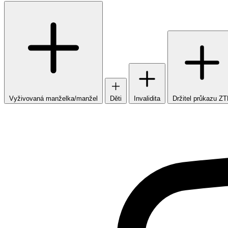
Vyživovaná manželka/manžel
Děti
Invalidita
Držitel průkazu Z