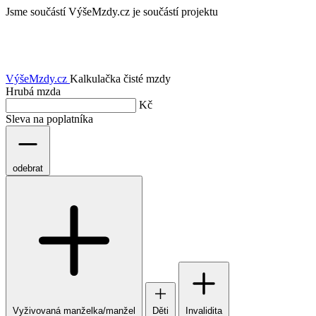
Jsme součástí
VýšeMzdy.cz je součástí projektu
VýšeMzdy
.cz
Kalkulačka čisté mzdy
Hrubá mzda
Kč
Sleva na poplatníka
odebrat
Vyživovaná manželka/manžel
Děti
Invalidita