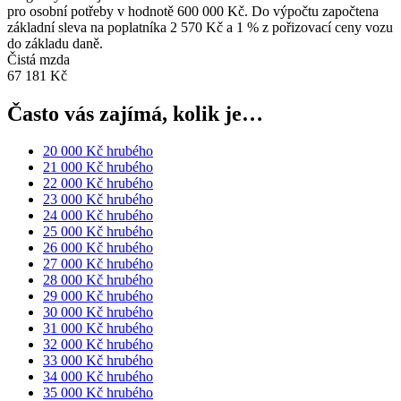
pro osobní potřeby v hodnotě 600 000 Kč. Do výpočtu započtena
základní sleva na poplatníka 2 570 Kč a 1 % z pořizovací ceny vozu
do základu daně.
Čistá mzda
67 181 Kč
Často vás zajímá, kolik je…
20 000 Kč hrubého
21 000 Kč hrubého
22 000 Kč hrubého
23 000 Kč hrubého
24 000 Kč hrubého
25 000 Kč hrubého
26 000 Kč hrubého
27 000 Kč hrubého
28 000 Kč hrubého
29 000 Kč hrubého
30 000 Kč hrubého
31 000 Kč hrubého
32 000 Kč hrubého
33 000 Kč hrubého
34 000 Kč hrubého
35 000 Kč hrubého