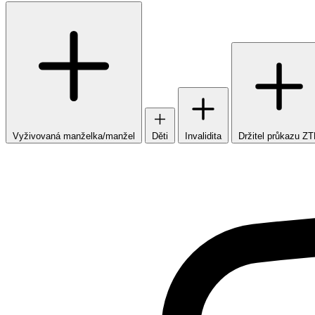
Vyživovaná manželka/manžel
Děti
Invalidita
Držitel průkazu Z