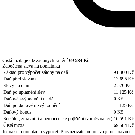
Čistá mzda je dle zadaných kritérií
69 584 Kč
Započtena sleva na poplatníka
Základ pro výpočet zálohy na daň
91 300 Kč
Daň před slevami
13 695 Kč
Slevy na dani
2 570 Kč
Daň po uplatnění slev
11 125 Kč
Daňové zvýhodnění na děti
0 Kč
Daň po daňovém zvýhodnění
11 125 Kč
Daňový bonus
0 Kč
Sociální, zdravotní a nemocenské pojištění (zaměstnanec)
10 591 Kč
Čistá mzda
69 584 Kč
Jedná se o orientační výpočet. Provozovatel neručí za jeho správnost