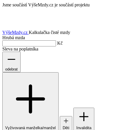
Jsme součástí
VýšeMzdy.cz je součástí projektu
VýšeMzdy
.cz
Kalkulačka čisté mzdy
Hrubá mzda
Kč
Sleva na poplatníka
odebrat
Vyživovaná manželka/manžel
Děti
Invalidita