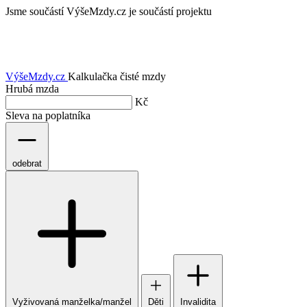
Jsme součástí
VýšeMzdy.cz je součástí projektu
VýšeMzdy
.cz
Kalkulačka čisté mzdy
Hrubá mzda
Kč
Sleva na poplatníka
odebrat
Vyživovaná manželka/manžel
Děti
Invalidita