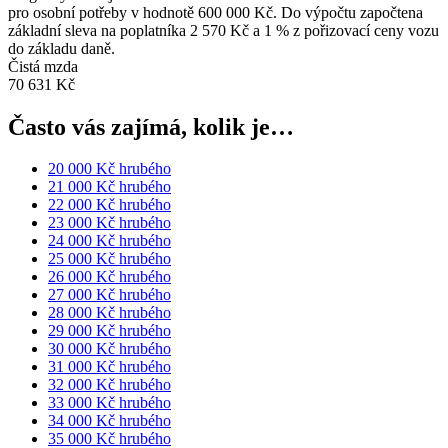
pro osobní potřeby v hodnotě 600 000 Kč. Do výpočtu započtena
základní sleva na poplatníka 2 570 Kč a 1 % z pořizovací ceny vozu
do základu daně.
Čistá mzda
70 631 Kč
Často vás zajímá, kolik je…
20 000 Kč hrubého
21 000 Kč hrubého
22 000 Kč hrubého
23 000 Kč hrubého
24 000 Kč hrubého
25 000 Kč hrubého
26 000 Kč hrubého
27 000 Kč hrubého
28 000 Kč hrubého
29 000 Kč hrubého
30 000 Kč hrubého
31 000 Kč hrubého
32 000 Kč hrubého
33 000 Kč hrubého
34 000 Kč hrubého
35 000 Kč hrubého