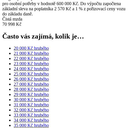
pro osobní potřeby v hodnotě 600 000 Kč. Do výpočtu započtena
základní sleva na poplatníka 2 570 Kč a 1 % z pořizovací ceny vozu
do základu daně.
Čistá mzda
70 998 Kč
Často vás zajímá, kolik je…
20 000 Kč hrubého
21 000 Kč hrubého
22 000 Kč hrubého
23 000 Kč hrubého
24 000 Kč hrubého
25 000 Kč hrubého
26 000 Kč hrubého
27 000 Kč hrubého
28 000 Kč hrubého
29 000 Kč hrubého
30 000 Kč hrubého
31 000 Kč hrubého
32 000 Kč hrubého
33 000 Kč hrubého
34 000 Kč hrubého
35 000 Kč hrubého