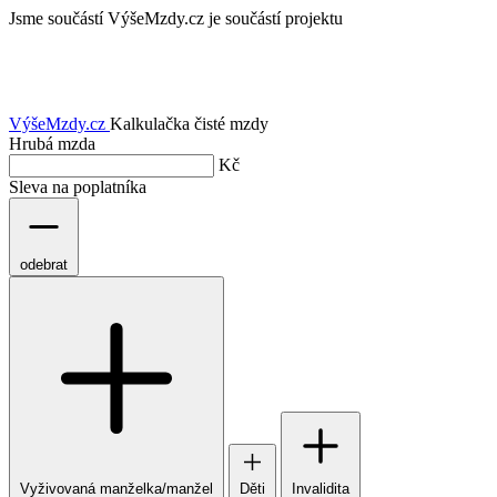
Jsme součástí
VýšeMzdy.cz je součástí projektu
VýšeMzdy
.cz
Kalkulačka čisté mzdy
Hrubá mzda
Kč
Sleva na poplatníka
odebrat
Vyživovaná manželka/manžel
Děti
Invalidita