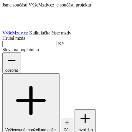
Jsme součástí
VýšeMzdy.cz je součástí projektu
VýšeMzdy
.cz
Kalkulačka čisté mzdy
Hrubá mzda
Kč
Sleva na poplatníka
odebrat
Vyživovaná manželka/manžel
Děti
Invalidita