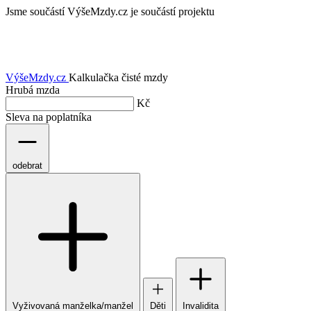
Jsme součástí
VýšeMzdy.cz je součástí projektu
VýšeMzdy
.cz
Kalkulačka čisté mzdy
Hrubá mzda
Kč
Sleva na poplatníka
odebrat
Vyživovaná manželka/manžel
Děti
Invalidita