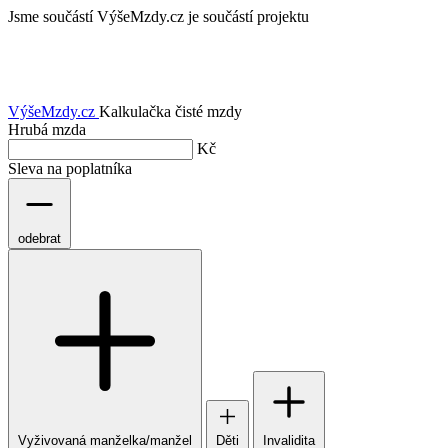
Jsme součástí
VýšeMzdy.cz je součástí projektu
VýšeMzdy
.cz
Kalkulačka čisté mzdy
Hrubá mzda
Kč
Sleva na poplatníka
odebrat
Vyživovaná manželka/manžel
Děti
Invalidita